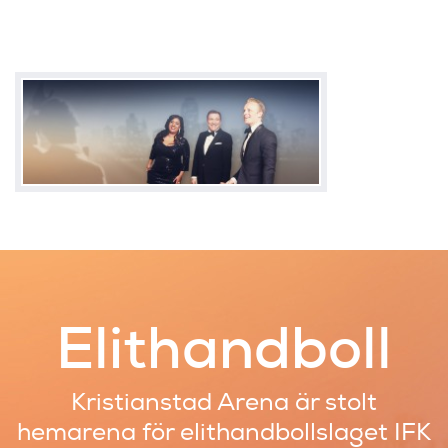
Elithandboll
Kristianstad Arena är stolt
hemarena
för elithandbollslaget IFK