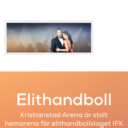
Elithandboll
Kristianstad Arena är stolt
hemarena
för elithandbollslaget IFK