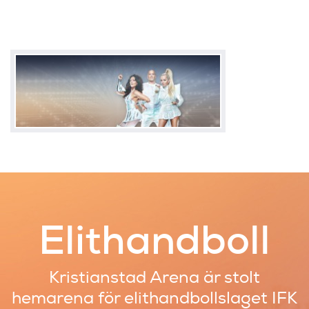
Elithandboll
Kristianstad Arena är stolt
hemarena
för elithandbollslaget IFK