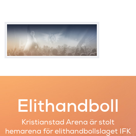
Elithandboll
Kristianstad Arena är stolt
hemarena
för elithandbollslaget IFK