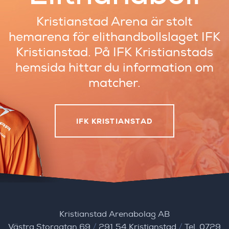
Kristianstad Arena är stolt
hemarena
för elithandbollslaget IFK
Kristianstad.
På IFK Kristianstads
hemsida hittar du
information om
matcher.
IFK KRISTIANSTAD
Kristianstad Arenabolag AB
Västra Storgatan 69
/
291 54 Kristianstad
/
Tel. 0729